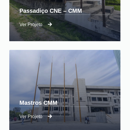
Passadiço CNE – CMM
Ver Projeto
Reabilitação de passadiço de apoio a
edifício do CNE
Mastros CMM
Ver Projeto
Recuperação madeiras praça da CMM de
Três Lojas.