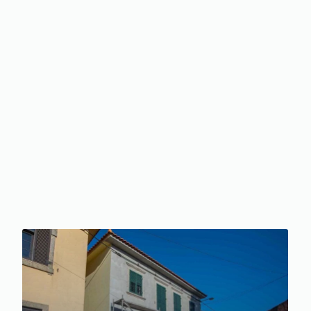
Ver Projeto
Demolição e reabilitação de pequeno prédio
na baixa do Porto.