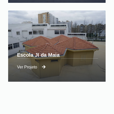
Escola JI da Maia
Ver Projeto
Reabilitação da biblioteca EB1 1.º CEB / JI
Maia
Paiço VB
Ver Projeto
Construção chave na mão de moradia
unifamiliar em Paiço.