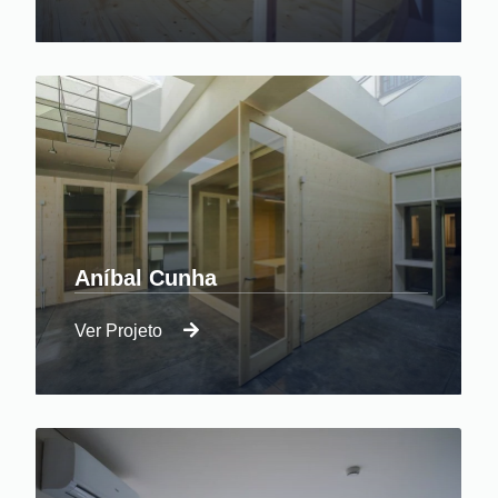
um espaço na APDL.
Aníbal Cunha
Ver Projeto
Construção chave na mão de moradia
unifamiliar em Paiço.