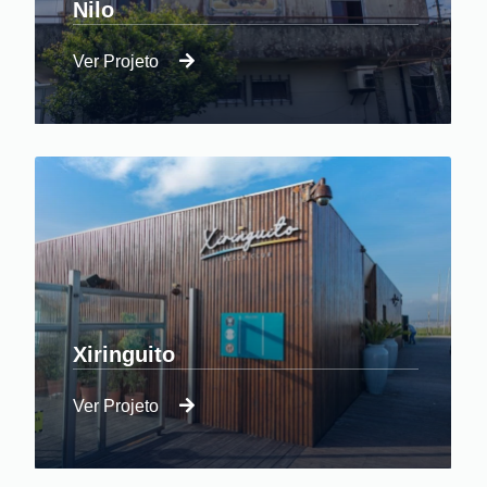
Nilo
Ver Projeto
Reinventando o antigo, Reabilitação de
Habitação Unifamiliar.
Xiringuito
Ver Projeto
Refresh no Interior num dos Bares de Praia
mais Badalados da Região.
Miradouro