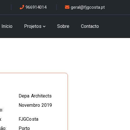
966914014
geral@fjgcosta.pt
Início
Projetos
Sobre
Contacto
Depa Architects
Novembro 2019
o:
:
FJGCosta
ção:
Porto