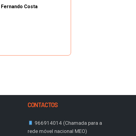
Fernando Costa
CONTACTOS
966914014 (Chamada para a
rede móvel nacional MEO)