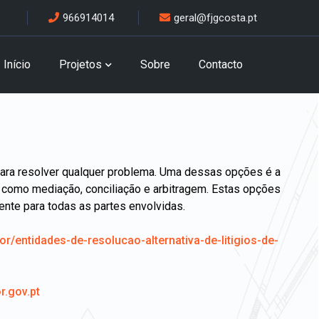
966914014
geral@fjgcosta.pt
Início
Projetos
Sobre
Contacto
para resolver qualquer problema. Uma dessas opções é a
os como mediação, conciliação e arbitragem. Estas opções
iente para todas as partes envolvidas.
entidades-de-resolucao-alternativa-de-litigios-de-
.gov.pt