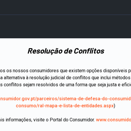
Resolução de Conflitos
todos os nossos consumidores que existem opções disponíveis 
 alternativa à resolução judicial de conflitos que inclui métod
s conflitos sejam resolvidos de uma forma que seja justa e efic
sumidor.gov.pt/parceiros/sistema-de-defesa-do-consumidor/
consumo/ral-mapa-e-lista-de-entidades.aspx
)
is informações, visite o Portal do Consumidor.
www.consumidor