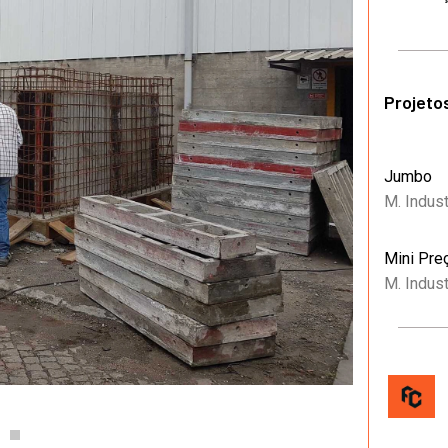
Projeto
Jumbo
M. Indust
Mini Pre
M. Indust