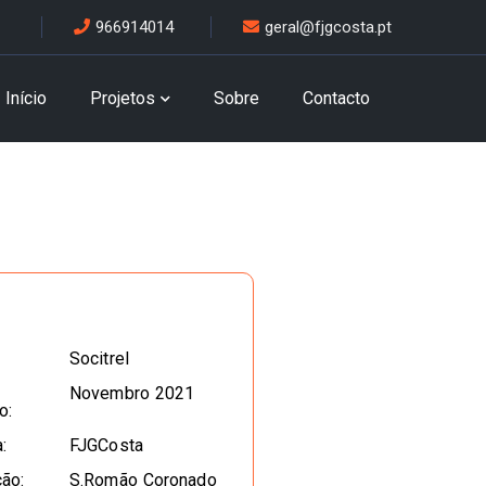
966914014
geral@fjgcosta.pt
Início
Projetos
Sobre
Contacto
Socitrel
Novembro 2021
o:
:
FJGCosta
ção:
S.Romão Coronado