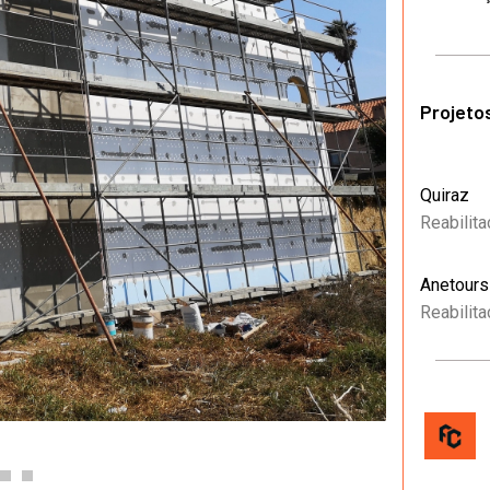
Projeto
Quiraz
Reabilit
Anetours
Reabilit