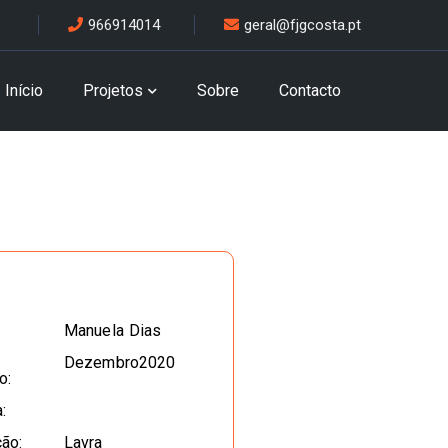
966914014
geral@fjgcosta.pt
Início
Projetos
Sobre
Contacto
Manuela Dias
Dezembro2020
o:
:
ção:
Lavra