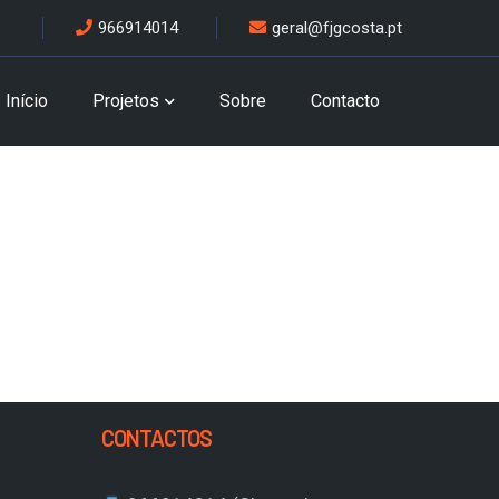
966914014
geral@fjgcosta.pt
Início
Projetos
Sobre
Contacto
CONTACTOS