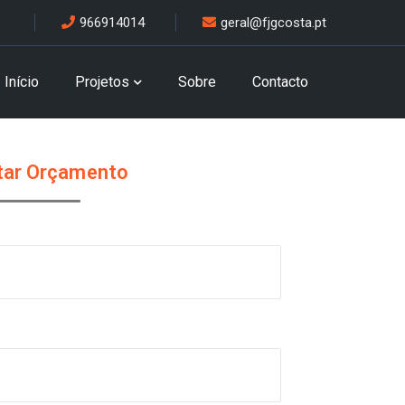
966914014
geral@fjgcosta.pt
Início
Projetos
Sobre
Contacto
itar Orçamento