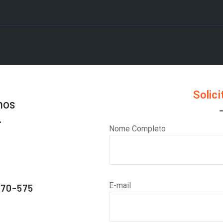
Solic
mos
.
Nome Completo
E-mail
470-575